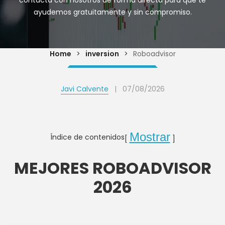
contacta con nosotros de forma directa para que te
ayudemos gratuitamente y sin compromiso.
Home
>
inversion
>
Roboadvisor
Javi Calvente
|
07/08/2026
Mostrar
Índice de contenidos
MEJORES ROBOADVISOR
2026